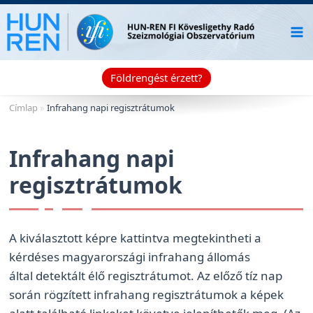
Skip
to
content
Földrengést érzett?
Címlap
»
Infrahang napi regisztrátumok
Infrahang napi
regisztrátumok
A kiválasztott képre kattintva megtekintheti a
kérdéses magyarországi infrahang állomás
által detektált élő regisztrátumot. Az előző tíz nap
során rögzített infrahang regisztrátumok a képek