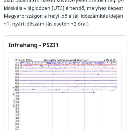
alatt található linkeket követve jeleníthetők meg. (Az
időskála világidőben [UTC] értendő, melyhez képest
Magyarországon a helyi idő a téli időszámítás idején
+1, nyári időszámítás esetén +2 óra.)
Infrahang - PSZI1