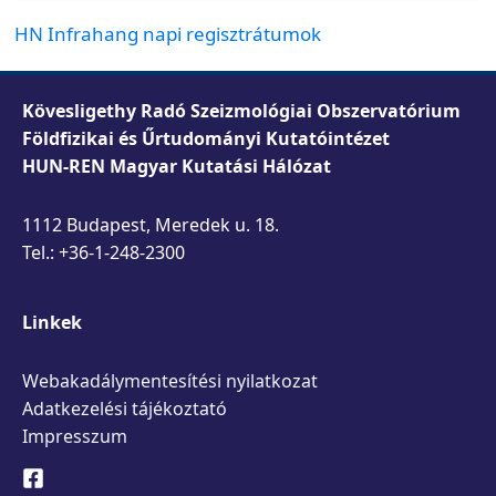
HN Infrahang napi regisztrátumok
Kövesligethy Radó Szeizmológiai Obszervatórium
Földfizikai és Űrtudományi Kutatóintézet
HUN-REN Magyar Kutatási Hálózat
1112 Budapest, Meredek u. 18.
Tel.: +36-1-248-2300
Linkek
Webakadálymentesítési nyilatkozat
Adatkezelési tájékoztató
Impresszum