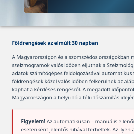
Földrengések az elmúlt 30 napban
A Magyarországon és a szomszédos országokban
szeizmogramok valós időben eljutnak a Szeizmológ
adatok számítógépes feldolgozásával automatikus f
földrengések közel valós időben felkerülnek az alább
kaphat a kérdéses rengésről. A megadott időponto
Magyarországon a helyi idő a téli időszámítás idejé
Figyelem!
Az automatikusan – manuális ellenő
esetenként jelentős hibával terheltek. Az ilyen