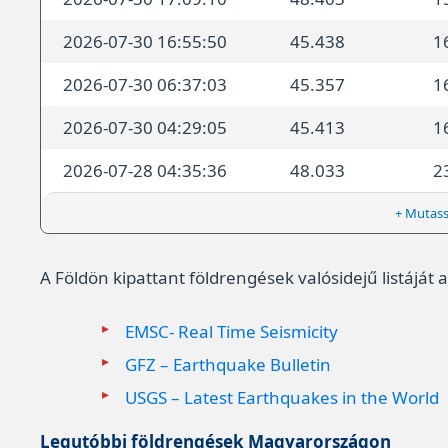
2026-07-30 16:55:50
45.438
1
2026-07-30 06:37:03
45.357
1
2026-07-30 04:29:05
45.413
1
2026-07-28 04:35:36
48.033
2
+ Mutass
A Földön kipattant földrengések valósidejű listáját
EMSC- Real Time Seismicity
GFZ – Earthquake Bulletin
USGS – Latest Earthquakes in the World
Legutóbbi földrengések Magyarországon