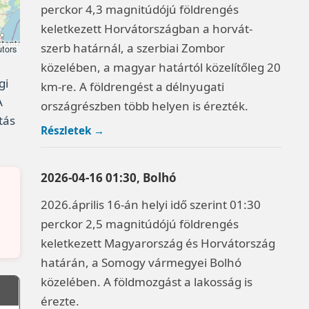
perckor 4,3 magnitúdójú földrengés
keletkezett Horvátországban a horvát-
szerb határnál, a szerbiai Zombor
utors
közelében, a magyar határtól közelítőleg 20
gi
km-re. A földrengést a délnyugati
A
országrészben több helyen is érezték.
tás
Részletek →
2026-04-16 01:30, Bolhó
2026.április 16-án helyi idő szerint 01:30
perckor 2,5 magnitúdójú földrengés
keletkezett Magyarország és Horvátország
határán, a Somogy vármegyei Bolhó
közelében. A földmozgást a lakosság is
érezte.