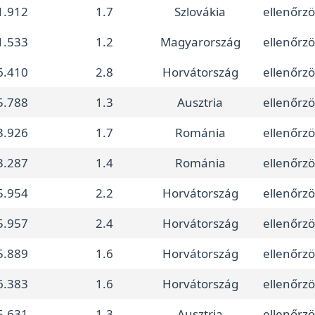
1.912
1.7
Szlovákia
ellenőrzö
1.533
1.2
Magyarország
ellenőrzö
6.410
2.8
Horvátország
ellenőrzö
5.788
1.3
Ausztria
ellenőrzö
3.926
1.7
Románia
ellenőrzö
3.287
1.4
Románia
ellenőrzö
5.954
2.2
Horvátország
ellenőrzö
5.957
2.4
Horvátország
ellenőrzö
5.889
1.6
Horvátország
ellenőrzö
6.383
1.6
Horvátország
ellenőrzö
5.631
1.3
Ausztria
ellenőrzö