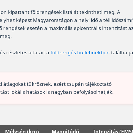
n kipattant földrengések listáját tekintheti meg. A
lyhez képest Magyarországon a helyi idő a téli időszámí
ő rengések esetén a maximális epicentrális intenzitást a
 meg.
 és részletes adatait a
földrengés bulletinekben
találhatj
eti átlagokat tükröznek, ezért csupán tájékoztató
itást lokális hatások is nagyban befolyásolhatják.
Mélység (km)
Magnitúdó
Intenzitás (EMS