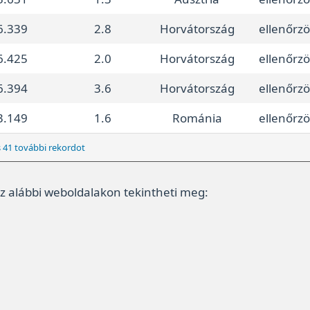
6.339
2.8
Horvátország
ellenőrzö
6.425
2.0
Horvátország
ellenőrzö
6.394
3.6
Horvátország
ellenőrzö
3.149
1.6
Románia
ellenőrzö
 41 további rekordot
 az alábbi weboldalakon tekintheti meg: