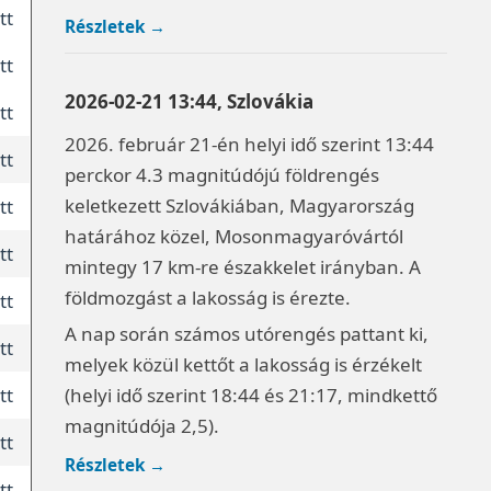
tt
Részletek →
tt
2026-02-21 13:44, Szlovákia
tt
2026. február 21-én helyi idő szerint 13:44
tt
perckor 4.3 magnitúdójú földrengés
keletkezett Szlovákiában, Magyarország
tt
határához közel, Mosonmagyaróvártól
tt
mintegy 17 km-re északkelet irányban. A
földmozgást a lakosság is érezte.
tt
A nap során számos utórengés pattant ki,
tt
melyek közül kettőt a lakosság is érzékelt
(helyi idő szerint 18:44 és 21:17, mindkettő
tt
magnitúdója 2,5).
tt
Részletek →
tt