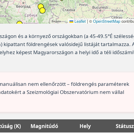
Leaflet
|
©
OpenStreetMap
contrib
rszágon és a környező országokban (a 45-49.5°É szélessé
) kipattant földrengések valósidejű listáját tartalmazza. 
lyhez képest Magyarországon a helyi idő a téli időszámí
anuálisan nem ellenőrzött – földrengés paraméterek
 adatokért a Szeizmológiai Obszervatórium nem vállal
úság (K)
Magnitúdó
Hely
Státusz