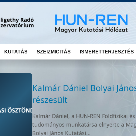
KUTATÁS
SZEIZMICITÁS
ISMERETTERJESZTÉS
Kalmár Dániel Bolyai Jáno
részesült
Kalmár Dániel, a HUN-REN Földfizikai é
tudományos munkatársa elnyerte a Mag
Bolyai János Kutatási…