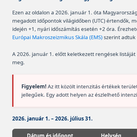
Ezen az oldalon a 2026. január 1. óta Magyarországo
megadott időpontok világidőben (UTC) értendők, me
idején +1, nyári időszámítás esetén +2 óra. Érezhet
Európai Makroszeizmikus Skála (EMS)
szerint adtuk
A 2026. január 1. előtt keletkezett rengések listáját
meg.
Figyelem!
Az itt közölt intenzitás értékek terül
jellegűek. Egy adott helyen az észlelhető intenz
2026. január 1. – 2026. július 31.
Dátum és időpont
Helység