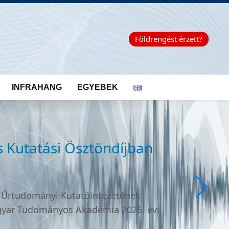
Földrengést érzett?
INFRAHANG
EGYEBEK
s Kutatási Ösztöndíjban
s Űrtudományi Kutatóintézetének
yar Tudományos Akadémia 2026. évi