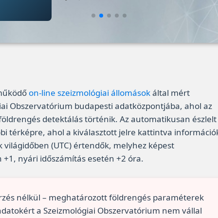
 működő
on-line szeizmológiai állomások
által mért
iai Obszervatórium budapesti adatközpontjába, ahol az
öldrengés detektálás történik. Az automatikusan észlelt
i térképre, ahol a kiválasztott jelre kattintva információ
k világidőben (UTC) értendők, melyhez képest
n +1, nyári időszámítás esetén +2 óra.
rzés nélkül – meghatározott földrengés paraméterek
 adatokért a Szeizmológiai Obszervatórium nem vállal