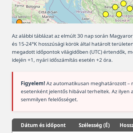
Az alábbi táblázat az elmúlt 30 nap során Magyaro
és 15-24°K hosszúsági körök által határolt területen
megadott időpontok világidőben (UTC) értendők, me
idején +1, nyári időszámítás esetén +2 óra.
Figyelem!
Az automatikusan meghatározott – m
esetenként jelentős hibával terheltek. Az ilyen
semmilyen felelősséget.
Dátum és időpont
Szélesség (É)
Hossz