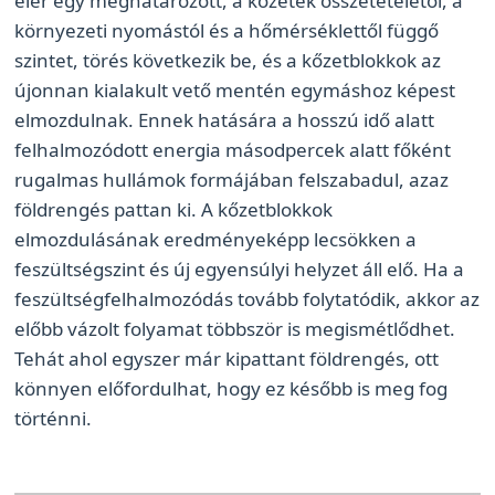
elér egy meghatározott, a kőzetek összetételétől, a
környezeti nyomástól és a hőmérséklettől függő
szintet, törés következik be, és a kőzetblokkok az
újonnan kialakult vető mentén egymáshoz képest
elmozdulnak. Ennek hatására a hosszú idő alatt
felhalmozódott energia másodpercek alatt főként
rugalmas hullámok formájában felszabadul, azaz
földrengés pattan ki. A kőzetblokkok
elmozdulásának eredményeképp lecsökken a
feszültségszint és új egyensúlyi helyzet áll elő. Ha a
feszültségfelhalmozódás tovább folytatódik, akkor az
előbb vázolt folyamat többször is megismétlődhet.
Tehát ahol egyszer már kipattant földrengés, ott
könnyen előfordulhat, hogy ez később is meg fog
történni.