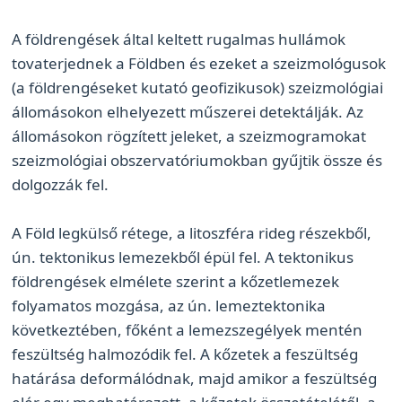
A földrengések által keltett rugalmas hullámok
tovaterjednek a Földben és ezeket a szeizmológusok
(a földrengéseket kutató geofizikusok) szeizmológiai
állomásokon elhelyezett műszerei detektálják. Az
állomásokon rögzített jeleket, a szeizmogramokat
szeizmológiai obszervatóriumokban gyűjtik össze és
dolgozzák fel.
A Föld legkülső rétege, a litoszféra rideg részekből,
ún. tektonikus lemezekből épül fel. A tektonikus
földrengések elmélete szerint a kőzetlemezek
folyamatos mozgása, az ún. lemeztektonika
következtében, főként a lemezszegélyek mentén
feszültség halmozódik fel. A kőzetek a feszültség
határása deformálódnak, majd amikor a feszültség