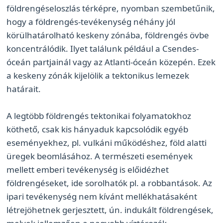
földrengéseloszlás térképre, nyomban szembetűnik,
hogy a földrengés-tevékenység néhány jól
körülhatárolható keskeny zónába, földrengés övbe
koncentrálódik. Ilyet találunk például a Csendes-
óceán partjainál vagy az Atlanti-óceán közepén. Ezek
a keskeny zónák kijelölik a tektonikus lemezek
határait.
A legtöbb földrengés tektonikai folyamatokhoz
köthető, csak kis hányaduk kapcsolódik egyéb
eseményekhez, pl. vulkáni működéshez, föld alatti
üregek beomlásához. A természeti események
mellett emberi tevékenység is előidézhet
földrengéseket, ide sorolhatók pl. a robbantások. Az
ipari tevékenység nem kívánt mellékhatásaként
létrejöhetnek gerjesztett, ún. indukált földrengések,