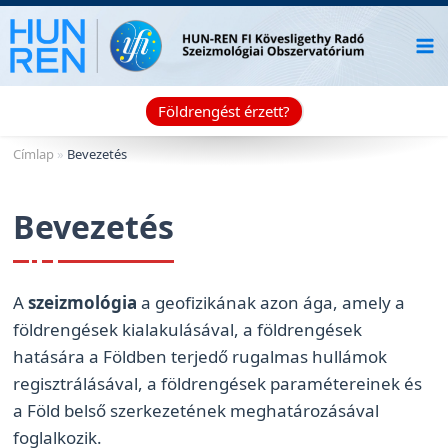
Skip
to
content
Földrengést érzett?
Címlap
»
Bevezetés
Bevezetés
A
szeizmológia
a geofizikának azon ága, amely a
földrengések kialakulásával, a földrengések
hatására a Földben terjedő rugalmas hullámok
regisztrálásával, a földrengések paramétereinek és
a Föld belső szerkezetének meghatározásával
foglalkozik.