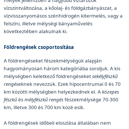
melyek jellemzően a nagyobb víztározók
vízszintváltozása, a kőolaj- és földgázbányászat, a
vízvisszanyomásos szénhidrogén kitermelés, vagy a
felszíni, illetve mélységi bányaművelés
következtében alakulnak ki.
Földrengések csoportosítása
A földrengéseket fészekmélységük alapján
hagyományosan három kategóriába soroljuk. A kis
mélységben keletkező földrengéseket
sekélyfészkű
rengés
eknek nevezzük. Ezek hipocentrumai 0 és 70
km közötti mélységben helyezkednek el. A
közepes
fészkű
és
mélyfészkű rengés
fészekmélysége 70-300
km, illetve 300 és 700 km közé esik.
A földrengések időbeli eloszlása általában nem