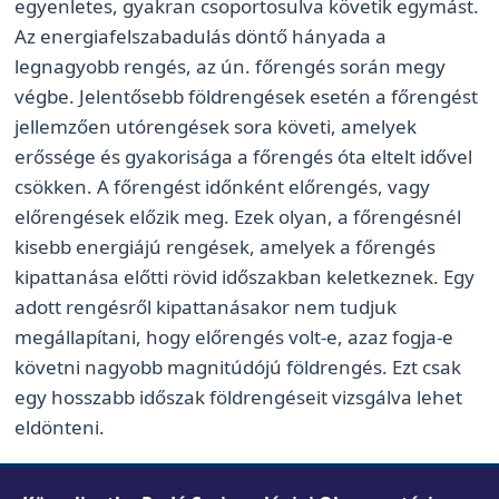
egyenletes, gyakran csoportosulva követik egymást.
Az energiafelszabadulás döntő hányada a
legnagyobb rengés, az ún. főrengés során megy
végbe. Jelentősebb földrengések esetén a főrengést
jellemzően utórengések sora követi, amelyek
erőssége és gyakorisága a főrengés óta eltelt idővel
csökken. A főrengést időnként előrengés, vagy
előrengések előzik meg. Ezek olyan, a főrengésnél
kisebb energiájú rengések, amelyek a főrengés
kipattanása előtti rövid időszakban keletkeznek. Egy
adott rengésről kipattanásakor nem tudjuk
megállapítani, hogy előrengés volt-e, azaz fogja-e
követni nagyobb magnitúdójú földrengés. Ezt csak
egy hosszabb időszak földrengéseit vizsgálva lehet
eldönteni.