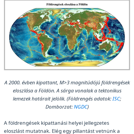
A 2000. évben kipattant, M>3 magnitúdójú földrengések
eloszlása a Földön. A sárga vonalak a tektonikus
lemezek határait jelölik. (Földrengés adatok:
ISC
;
Domborzat:
NGDC
)
A földrengések kipattanási helyei jellegzetes
eloszlást mutatnak. Elég egy pillantást vetnünk a