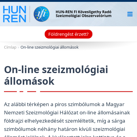
Skip
to
content
Földrengést érzett?
Címlap
»
On-line szeizmológiai állomások
On-line szeizmológiai
állomások
Az alábbi térképen a piros szimbólumok a Magyar
Nemzeti Szeizmológiai Hálózat on-line állomásainak
földrajzi elhelyezkedését szemléltetik, míg a sárga
szimbólumok néhány határon kívüli szeizmológiai