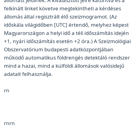
állomást jelölnek. A kiválasztott jelre kattintva és a
felkínált linket követve megtekintheti a kérdéses
állomás által regisztrált élő szeizmogramot. (Az
időskála világidőben [UTC] értendő, melyhez képest
Magyarországon a helyi idő a téli időszámítás idején
+1, nyári időszámítás esetén +2 óra.) A Szeizmológiai
Obszervatórium budapesti adatközpontjában
működő automatikus földrengés detektáló rendszer
mind a hazai, mind a külföldi állomások valósidejű
adatait felhasználja.
rn
rn
rn