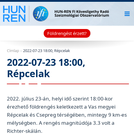
Skip
to
content
Földrengést érzett?
Címlap
»
2022-07-23 18:00, Répcelak
2022-07-23 18:00,
Répcelak
2022. július 23-án, helyi idő szerint 18:00-kor
érezhető földrengés keletkezett a Vas megyei
Répcelak és Csepreg térségében, mintegy 9 km-es
mélységben. A rengés magnitúdója 3.3 volt a
Richter-skálán.