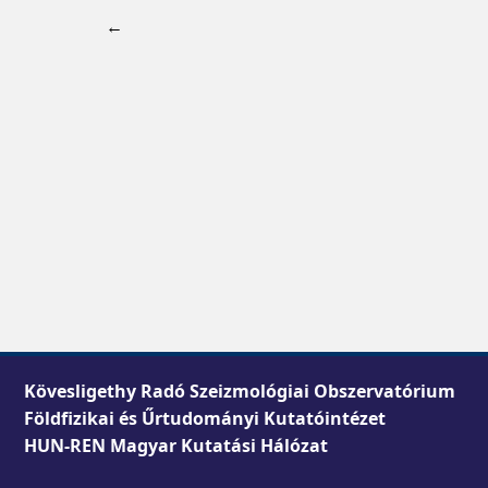
←
Kövesligethy Radó Szeizmológiai Obszervatórium
Földfizikai és Űrtudományi Kutatóintézet
HUN-REN Magyar Kutatási Hálózat