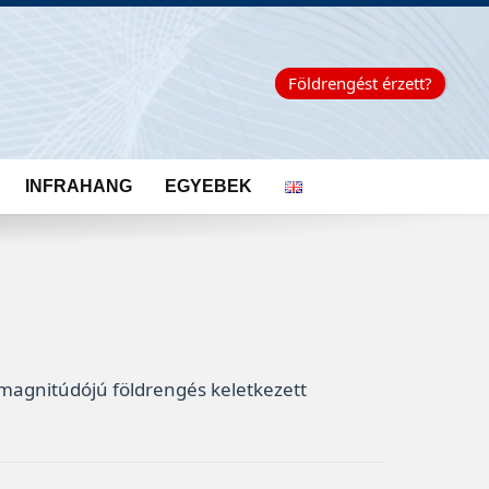
Földrengést érzett?
INFRAHANG
EGYEBEK
 magnitúdójú földrengés keletkezett