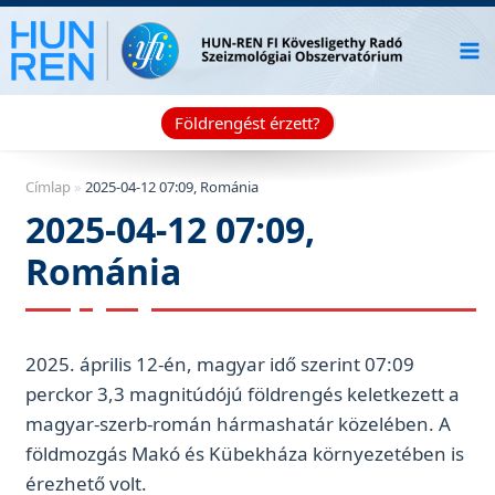
Skip
to
content
Földrengést érzett?
Címlap
»
2025-04-12 07:09, Románia
2025-04-12 07:09,
Románia
2025. április 12-én, magyar idő szerint 07:09
perckor 3,3 magnitúdójú földrengés keletkezett a
magyar-szerb-román hármashatár közelében. A
földmozgás Makó és Kübekháza környezetében is
érezhető volt.