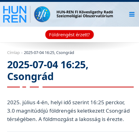
Skip
to
content
Földrengést érzett?
Címlap
»
2025-07-04 16:25, Csongrád
2025-07-04 16:25,
Csongrád
2025. július 4-én, helyi idő szerint 16:25 perckor,
3.0 magnitúdójú földrengés keletkezett Csongrád
térségében. A földmozgást a lakosság is érezte.