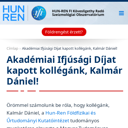
Skip
to
content
Földrengést érzett?
Címlap
»
Akadémiai Ifjúsági Díjat kapott kollégánk, Kalmár Dániel!
Akadémiai Ifjúsági Díjat
kapott kollégánk, Kalmár
Dániel!
Örömmel számolunk be róla, hogy kollégánk,
Kalmár Dániel, a
Hun-Ren Földfizikai és
Űrtudományi Kutatóintézet
tudományos