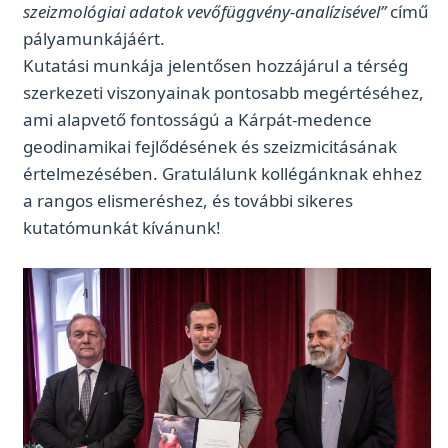
szeizmológiai adatok vevőfüggvény-analízisével”
című
pályamunkájáért.
Kutatási munkája jelentősen hozzájárul a térség
szerkezeti viszonyainak pontosabb megértéséhez,
ami alapvető fontosságú a Kárpát-medence
geodinamikai fejlődésének és szeizmicitásának
értelmezésében.
Gratulálunk kollégánknak ehhez
a rangos elismeréshez, és további sikeres
kutatómunkát kívánunk!