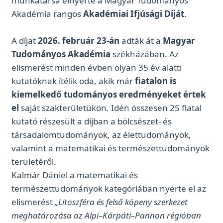
munkatársa elnyerte a Magyar Tudományos
Akadémia rangos
Akadémiai Ifjúsági Díját
.
A díjat
2026. február 23-án
adták át a
Magyar
Tudományos Akadémia
székházában. Az
elismerést minden évben olyan 35 év alatti
kutatóknak ítélik oda, akik már
fiatalon is
kiemelkedő tudományos eredményeket értek
el
saját szakterületükön. Idén összesen 25 fiatal
kutató részesült a díjban a bölcsészet- és
társadalomtudományok, az élettudományok,
valamint a matematikai és természettudományok
területéről.
Kalmár Dániel a matematikai és
természettudományok kategóriában nyerte el az
elismerést
„Litoszféra és felső köpeny szerkezet
meghatározása az Alpi–Kárpáti–Pannon régióban