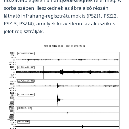
hozzávetőlegesen a hangsebességnek felel meg. A
sorba szépen illeszkednek az ábra alsó részén
látható infrahang-regisztrátumok is (PSZI1, PSZI2,
PSZI3, PSZI4), amelyek közvetlenül az akusztikus
jelet regisztrálják.