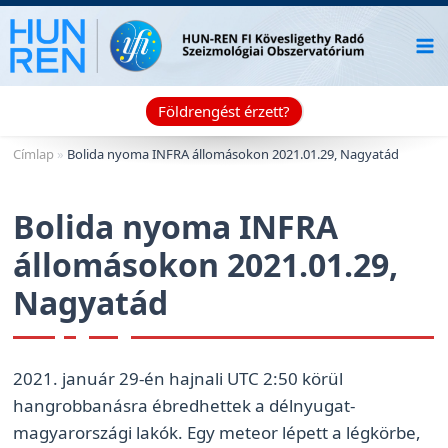
Skip
to
content
Földrengést érzett?
Címlap
»
Bolida nyoma INFRA állomásokon 2021.01.29, Nagyatád
Bolida nyoma INFRA
állomásokon 2021.01.29,
Nagyatád
2021. január 29-én hajnali UTC 2:50 körül
hangrobbanásra ébredhettek a délnyugat-
magyarországi lakók. Egy meteor lépett a légkörbe,