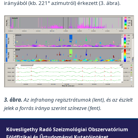
irányából (kb. 221° azimutról) érkezett (3. ábra).
3. ábra.
Az infrahang regisztrátumok (lent), és az észlelt
jelek a forrás iránya szerint színezve (fent).
Kövesligethy Radó Szeizmológiai Obszervatórium
Földfizikai és Űrtudományi Kutatóintézet