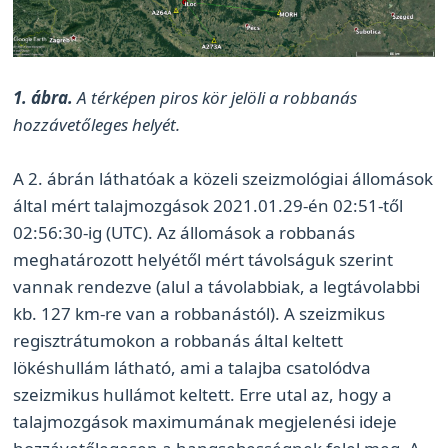
1. ábra.
A térképen piros kör jelöli a robbanás
hozzávetőleges helyét.
A 2. ábrán láthatóak a közeli szeizmológiai állomások
által mért talajmozgások 2021.01.29-én 02:51-től
02:56:30-ig (UTC). Az állomások a robbanás
meghatározott helyétől mért távolságuk szerint
vannak rendezve (alul a távolabbiak, a legtávolabbi
kb. 127 km-re van a robbanástól). A szeizmikus
regisztrátumokon a robbanás által keltett
lökéshullám látható, ami a talajba csatolódva
szeizmikus hullámot keltett. Erre utal az, hogy a
talajmozgások maximumának megjelenési ideje