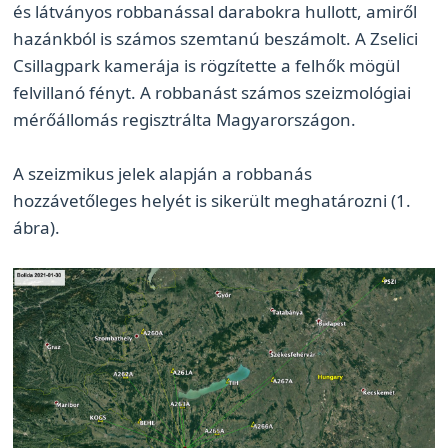
és látványos robbanással darabokra hullott, amiről
hazánkból is számos szemtanú beszámolt. A Zselici
Csillagpark kamerája is rögzítette a felhők mögül
felvillanó fényt. A robbanást számos szeizmológiai
mérőállomás regisztrálta Magyarországon.
A szeizmikus jelek alapján a robbanás
hozzávetőleges helyét is sikerült meghatározni (1.
ábra).