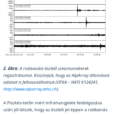
2. ábra.
A robbanást észlelő szeizmométerek
regisztrátumai. Köszönjük, hogy az AlpArray állomások
adatait is felhasználhattuk (OTKA – NKFI K124241,
http://www.alparray.ethz.ch
).
A Piszkés-tetőn mért infrahangjelek feldolgozása
után jól látszik, hogy az észlelt jel éppen a robbanás