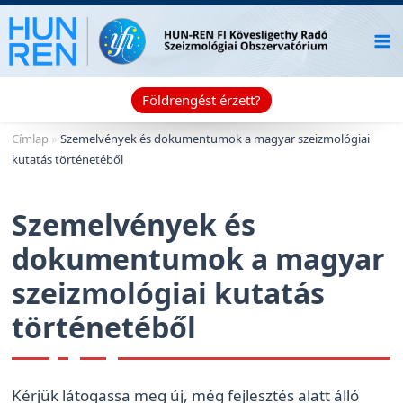
Skip
to
content
Földrengést érzett?
Címlap
»
Szemelvények és dokumentumok a magyar szeizmológiai
kutatás történetéből
Szemelvények és
dokumentumok a magyar
szeizmológiai kutatás
történetéből
Kérjük látogassa meg új, még fejlesztés alatt álló