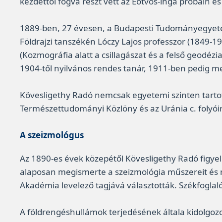
kezdettől fogva részt vett az Eötvös-inga próbáin 
1889-ben, 27 évesen, a Budapesti Tudományegyetem
Földrajzi tanszékén Lóczy Lajos professzor (1849-19
(Kozmográfia alatt a csillagászat és a felső geodé
1904-től nyilvános rendes tanár, 1911-ben pedig m
Kövesligethy Radó nemcsak egyetemi szinten tartot
Természettudományi Közlöny és az Uránia c. folyói
A szeizmológus
Az 1890-es évek közepétől Kövesligethy Radó figyel
alaposan megismerte a szeizmológia műszereit és
Akadémia levelező tagjává választották. Székfoglal
A földrengéshullámok terjedésének általa kidolgoz