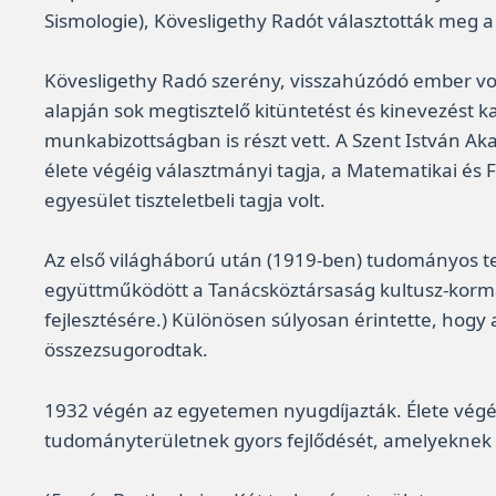
Sismologie), Kövesligethy Radót választották meg a 
Kövesligethy Radó szerény, visszahúzódó ember vol
alapján sok megtisztelő kitüntetést és kinevezést
munkabizottságban is részt vett. A Szent István A
élete végéig választmányi tagja, a Matematikai és Fi
egyesület tiszteletbeli tagja volt.
Az első világháború után (1919-ben) tudományos te
együttműködött a Tanácsköztársaság kultusz-kormán
fejlesztésére.) Különösen súlyosan érintette, hog
összezsugorodtak.
1932 végén az egyetemen nyugdíjazták. Élete végé
tudományterületnek gyors fejlődését, amelyeknek me