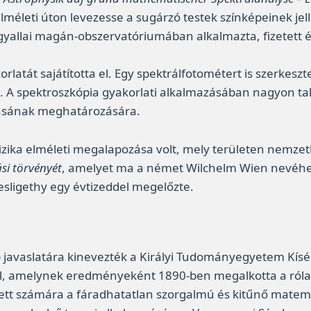
 elméleti úton levezesse a sugárzó testek színképeinek jel
gyallai magán-obszervatóriumában alkalmazta, fizetett é
orlatát sajátította el. Egy spektrálfotométert is szerkes
spektroszkópia gyakorlati alkalmazásában nagyon találé
gásának meghatározására.
fizika elméleti megalapozása volt, mely területen nemze
ási törvényét
, amelyet ma a német Wilchelm Wien nevéhez
esligethy egy évtizeddel megelőzte.
 javaslatára kinevezték a Királyi Tudományegyetem Kísér
kel, amelynek eredményeként 1890-ben megalkotta a róla
tett számára a fáradhatatlan szorgalmú és kitűnő matema