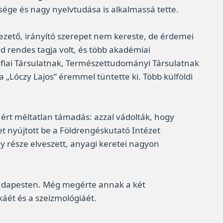
ssége és nagy nyelvtudása is alkalmassá tette.
zető, irányító szerepet nem kereste, de érdemei
 rendes tagja volt, és több akadémiai
ófiai Társulatnak, Természettudományi Társulatnak
 a „Lóczy Lajos” éremmel tüntette ki. Több külföldi
ért méltatlan támadás: azzal vádolták, hogy
t nyújtott be a Földrengéskutató Intézet
y része elveszett, anyagi keretei nagyon
Budapesten. Még megérte annak a két
káét és a szeizmológiáét.