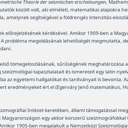
metrische Theorie der seismischen erscheinungen
, Mathema
utatók között volt, aki elméleti, matematikai alapokra he
ula, amelynek segítségével a földrengés intenzitás-elosz
gések előrejelzésének kérdésével. Amikor 1909-ben a Ma
óját. A probléma megoldásának lehetőségét megmutatta, 
ldani.
d belső tömegeloszlásának, sűrűségének meghatározása a 
zeizmológiai tapasztalatait és ismereteit egy latin nyel
iba az egyetemi hallgatókat és tanítványait is bevonta.
ismert eredményeket ért el (Egerváry Jenő matematikus, H
Kozmográfiai Intézet keretében, állami támogatással me
lt Magyarországon egy akkor korszerű szeizmográfokkal f
. Amikor 1905-ben megalakult a Nemzetközi Szeizmológiai