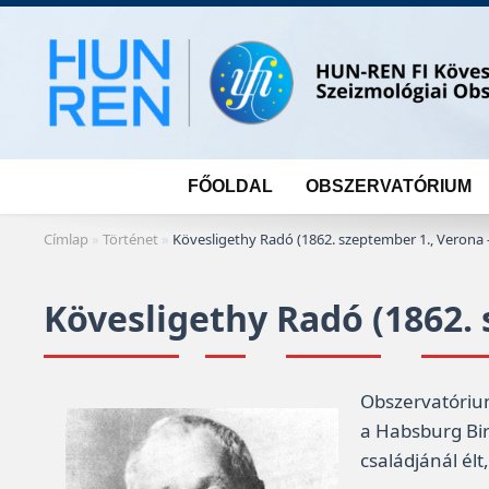
Skip
to
content
FŐOLDAL
OBSZERVATÓRIUM
Címlap
»
Történet
»
Kövesligethy Radó (1862. szeptember 1., Verona 
Kövesligethy Radó (1862. 
Obszervatórium
a Habsburg Bir
családjánál él