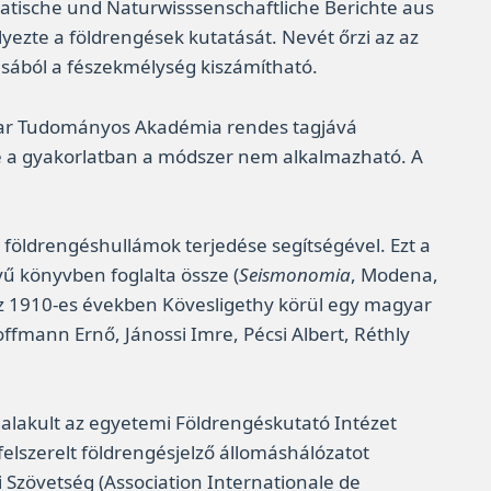
tische und Naturwisssenschaftliche Berichte aus
lyezte a földrengések kutatását. Nevét őrzi az az
lásából a fészekmélység kiszámítható.
gyar Tudományos Akadémia rendes tagjává
de a gyakorlatban a módszer nem alkalmazható. A
földrengéshullámok terjedése segítségével. Ezt a
vű könyvben foglalta össze (
Seismonomia
, Modena,
 Az 1910-es években Kövesligethy körül egy magyar
offmann Ernő, Jánossi Imre, Pécsi Albert, Réthly
galakult az egyetemi Földrengéskutató Intézet
elszerelt földrengésjelző állomáshálózatot
 Szövetség (Association Internationale de