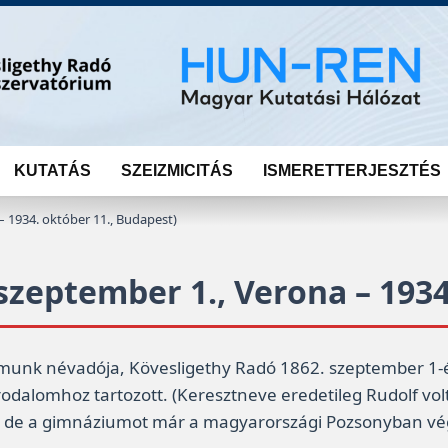
KUTATÁS
SZEIZMICITÁS
ISMERETTERJESZTÉS
– 1934. október 11., Budapest)
szeptember 1., Verona – 1934
unk névadója, Kövesligethy Radó 1862. szeptember 1-én
odalomhoz tartozott. (Keresztneve eredetileg Rudolf vol
t, de a gimnáziumot már a magyarországi Pozsonyban vég