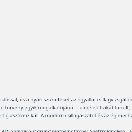
lóssal, és a nyári szüneteket az ógyallai csillagvizsgá
n törvény egyik megalkotójánál – elméleti fizikát tanult,
dig asztrofizikát. A modern csillagászatot és az égime
er Astrophysik auf grund mathematischer Spektralanalyse – E