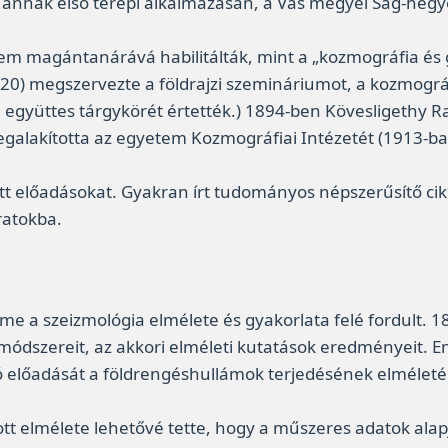
és annak első terepi alkalmazásán, a Vas megyei Ság-heg
 magántanárává habilitálták, mint a „kozmográfia és g
20) megszervezte a földrajzi szemináriumot, a kozmográfi
zia együttes tárgykörét értették.) 1894-ben Kövesligethy
egalakította az egyetem Kozmográfiai Intézetét (1913-ba
t előadásokat. Gyakran írt tudományos népszerűsítő cikk
ratokba.
me a szeizmológia elmélete és gyakorlata felé fordult. 1
 módszereit, az akkori elméleti kutatások eredményeit
ó előadását a földrengéshullámok terjedésének elméletér
ott elmélete lehetővé tette, hogy a műszeres adatok ala