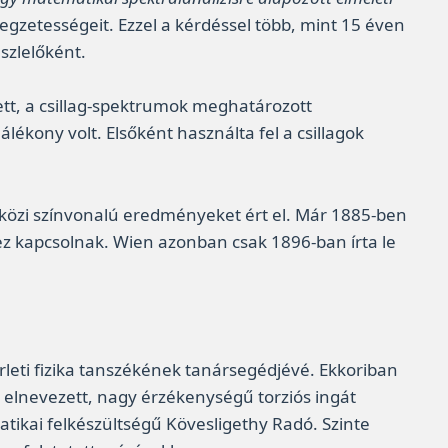
legzetességeit. Ezzel a kérdéssel több, mint 15 éven
szlelőként.
ztett, a csillag-spektrumok meghatározott
kony volt. Elsőként használta fel a csillagok
tközi színvonalú eredményeket ért el. Már 1885-ben
 kapcsolnak. Wien azonban csak 1896-ban írta le
leti fizika tanszékének tanársegédjévé. Ekkoriban
 elnevezett, nagy érzékenységű torziós ingát
tikai felkészültségű Kövesligethy Radó. Szinte