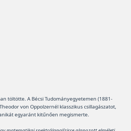
lóban töltötte. A Bécsi Tudományegyetemen (1881-
 Theodor von Oppolzernél klasszikus csillagászatot,
chanikát egyaránt kitűnően megismerte.
gy matematikai spektrálanalízisre alapozott elméleti