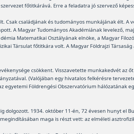
szervezet főtitkárává. Erre a feladatra jó szervező képe
t. Csak családjának és tudományos munkájának élt. A ve
 kapott. A Magyar Tudományos Akadémiának levelező, majd
kadémia Matematikai Osztályának elnöke, a Magyar Filoz
zikai Társulat főtitkára volt. A Magyar Földrajzi Társaság
vékenysége csökkent. Visszavetette munkakedvét az őt 
yzatával. (Valójában egy hivatalos felkérésre tervezete
y az egyetemi Földrengési Obszervatórium hálózatának eg
ig dolgozott. 1934. október 11-én, 72 évesen hunyt el 
gindításában maga is részt vett: az elméleti asztrofizi