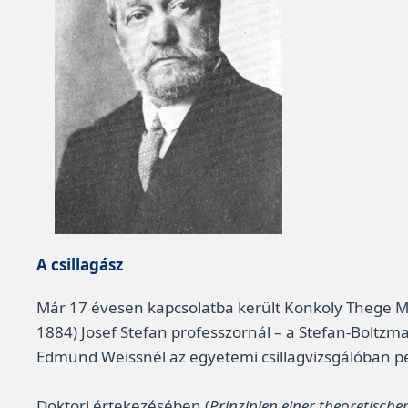
A csillagász
Már 17 évesen kapcsolatba került Konkoly Thege Mik
1884) Josef Stefan professzornál – a Stefan-Boltzma
Edmund Weissnél az egyetemi csillagvizsgálóban pe
Doktori értekezésében (
Prinzipien einer theoretisch