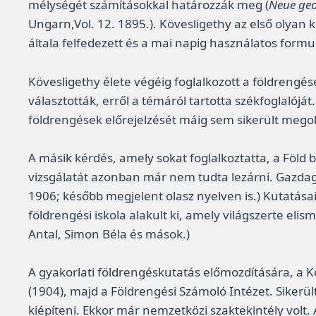
mélységét számításokkal határozzák meg (
Neue geo
Ungarn,Vol. 12. 1895.). Kövesligethy az első olyan k
általa felfedezett és a mai napig használatos form
Kövesligethy élete végéig foglalkozott a földren
választották, erről a témáról tartotta székfoglal
földrengések előrejelzését máig sem sikerült mego
A másik kérdés, amely sokat foglalkoztatta, a Föl
vizsgálatát azonban már nem tudta lezárni. Gazdag s
1906; később megjelent olasz nyelven is.) Kutatása
földrengési iskola alakult ki, amely világszerte el
Antal, Simon Béla és mások.)
A gyakorlati földrengéskutatás előmozdítására, a 
(1904), majd a Földrengési Számoló Intézet. Sikerü
kiépíteni. Ekkor már nemzetközi szaktekintély volt