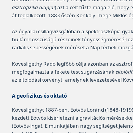
asztrofizika alapjai
) azt a célt tűzte maga elé, hogy
át foglalkozott. 1883 őszén Konkoly Thege Miklós ó
Az ógyallai csillagvizsgálóban a spektroszkópia gyak
hullámhosszúságú részeinek fényességméréséhez. A 
radiális sebességének mérését a Nap térbeli moz
Kövesligethy Radó legfőbb célja azonban az asztro
megfogalmazta a fekete test sugárzásának
eltolód
az eltolódási törvényt, amelynek levezetésével Köv
A geofizikus és oktató
Kövesligethyt 1887-ben, Eötvös Loránd (1848-1919)
kezdett Eötvös kísérletezni a gravitációs mérések
(Eötvös-inga). E munkájában nagy segítséget jelen