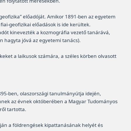
yen folytatott mérésekben.
eofizika” előadóját. Amikor 1891-ben az egyetem
ai-geofizikai előadások is ide kerültek.
 Radót kinevezték a kozmográfia vezető tanárává,
n hagyta jóvá az egyetemi tanács).
eket a laikusok számára, a széles körben olvasott
895-ben, olaszországi tanulmányútja idején,
. Ennek az évnek októberében a Magyar Tudományos
ől tartotta.
pján a földrengések kipattanásának helyét és