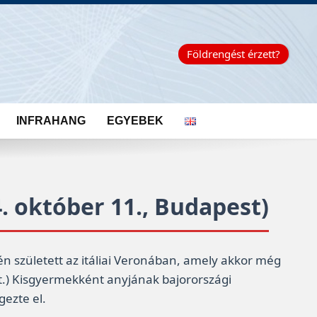
Földrengést érzett?
INFRAHANG
EGYEBEK
. október 11., Budapest)
 született az itáliai Veronában, amely akkor még
t.) Kisgyermekként anyjának bajorországi
ezte el.