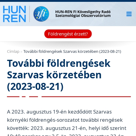
Skip
to
content
Földrengést érzett?
Címlap
»
További földrengések Szarvas körzetében (2023-08-21)
További földrengések
Szarvas körzetében
(2023-08-21)
A 2023. augusztus 19-én kezdődött Szarvas
környéki földrengés-sorozatot további rengések
követték: 2023. augusztus 21-én, helyi idő szerint