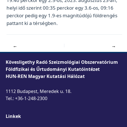
19:40 perckor egy 2.5-ös, 2023. augusztus 23-án,
helyi idő szerint 00:35 perckor egy 3.6-os, 09:16
perckor pedig egy 1.9-es magnitúdójú földrengés
pattant ki a térségben.
←
→
Kövesligethy Radó Szeizmológiai Obszervatórium
Földfizikai és Űrtudományi Kutatóintézet
HUN-REN Magyar Kutatási Hálózat
1112 Budapest, Meredek u. 18.
Tel.: +36-1-248-2300
Linkek